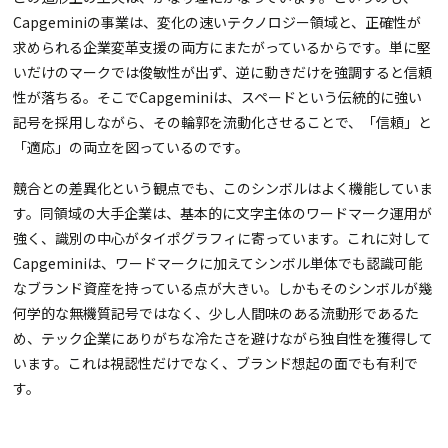
Capgeminiの事業は、変化の速いテクノロジー領域と、正確性が
求められる企業変革支援の両方にまたがっているからです。単に堅
いだけのマークでは俊敏性が出ず、逆に動きだけを強調すると信頼
性が落ちる。そこでCapgeminiは、スペードという伝統的に強い
記号を採用しながら、その輪郭を流動化させることで、「信頼」と
「適応」の両立を図っているのです。
競合との差異化という観点でも、このシンボルはよく機能していま
す。同領域の大手企業は、基本的に文字主体のワードマーク運用が
強く、識別の中心がタイポグラフィに寄っています。これに対して
Capgeminiは、ワードマークに加えてシンボル単体でも認識可能
なブランド資産を持っている点が大きい。しかもそのシンボルが幾
何学的な無機質記号ではなく、少し人間味のある流動形であるた
め、テック企業にありがちな冷たさを避けながら独自性を獲得して
います。これは視認性だけでなく、ブランド想起の面でも有利で
す。