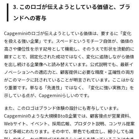
3. このロゴが伝えようとしている価値と、ブラ
ンドへの寄与
Capgeminiのロゴが伝えようとしている価値は、要するに「変化
を扱える強い企業」です。スペードというモチーフ自体が、価値の
高さや優位性を示す記号として機能し、そのうえで形状を流動的に
崩すことで、固定化された成功ではなく、変化に追随しながら価値
を出し続ける企業像へと読み替えています。公式説明でも、最新イ
ノベーションへの適応力と、顧客提供に必要な精度・正確性の両方
がこのマークに託されていることが明言されています。ここはかな
り重要です。単なる「先進性」ではなく、「変化に強い実務力」を
示している点が、Capgeminiらしいのです。
また、このロゴはブランド体験の設計にも寄与しています。
Capgeminiのような大規模BtoB企業では、顧客接点が営業資料、
Webサイト、イベント、採用広報、プロダクト説明、コンサル提案
など多岐にわたります。その中で、単色でも成立し、縮小しても識
別しやすく、かつ意味づけを伴うシンボルを持っていることは大き