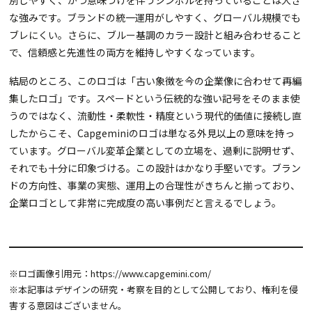
な強みです。ブランドの統一運用がしやすく、グローバル規模でも
ブレにくい。さらに、ブルー基調のカラー設計と組み合わせること
で、信頼感と先進性の両方を維持しやすくなっています。
結局のところ、このロゴは「古い象徴を今の企業像に合わせて再編
集したロゴ」です。スペードという伝統的な強い記号をそのまま使
うのではなく、流動性・柔軟性・精度という現代的価値に接続し直
したからこそ、Capgeminiのロゴは単なる外見以上の意味を持っ
ています。グローバル変革企業としての立場を、過剰に説明せず、
それでも十分に印象づける。この設計はかなり手堅いです。ブラン
ドの方向性、事業の実態、運用上の合理性がきちんと揃っており、
企業ロゴとして非常に完成度の高い事例だと言えるでしょう。
※ロゴ画像引用元：
https://www.capgemini.com/
※本記事はデザインの研究・考察を目的として公開しており、権利を侵
害する意図はございません。