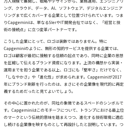
万人規模で展開し、戦略やデザインから、業務運用、エンジニアリ
ング、クラウド、データ、AI、ソフトウェア、デジタルエンジニア
リングまで広くカバーする企業として位置づけられています。つま
りCapgeminiは、単なるSIerやIT開発会社ではなく、「経営と技
術の接続点」に立つ変革パートナーです。
こうした企業にとって、ロゴは装飾ではありません。特に
Capgeminiのように、無形の知的サービスを提供する企業では、
ロゴは顧客が最初に接触する信頼の起点であり、同時に企業の思想
を圧縮して伝えるブランド資産になります。上流の構想から実装・
運用までを担う企業である以上、ロゴにも「堅牢さ」だけでなく、
「しなやかさ」や「進化性」が求められます。Capgeminiが2017
年にブランド刷新を行ったのは、まさにその企業像を現代的に再定
義するためだったと見てよいでしょう。
その中心に置かれたのが、同社の象徴であるスペードのシンボルで
す。Capgeminiはこのモチーフについて、トランプにおける最上位
のマークという伝統的意味を踏まえつつ、進化する技術環境に適応
し続ける企業像を映すものとして再設計したと説明しています。つ