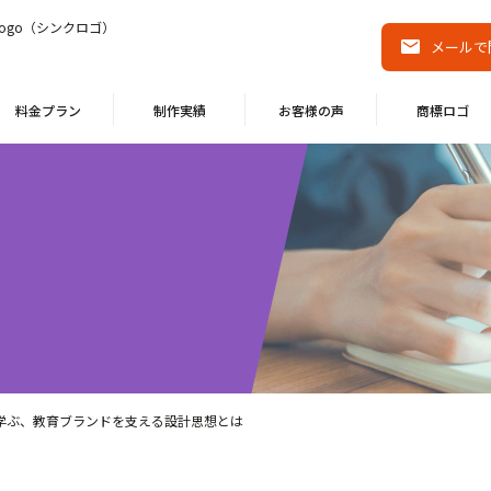
ogo（シンクロゴ）
メールで
料金プラン
制作実績
お客様の声
商標ロゴ
nのロゴに学ぶ、教育ブランドを支える設計思想とは