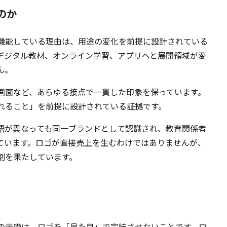
のか
長年にわたり機能している理由は、用途の変化を前提に設計されている
デジタル教材、オンライン学習、アプリへと展開領域が変
ん。
理画面など、あらゆる接点で一貫した印象を保っています。
れること」を前提に設計されている証拠です。
n は国や言語が異なっても同一ブランドとして認識され、教育関係者
ています。ロゴが直接売上を生むわけではありませんが、
割を果たしています。
ら学べる最大の示唆は、ロゴを「見た目」で完結させないことです。ロ