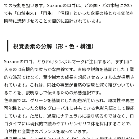
ての役割を担います。Suzanoのロゴは、どの国・どの市場におい
ても「自然由来」「再生」「信頼」といった企業の核となる価値を
瞬時に想起させることを目的に設計されています。
視覚要素の分解（形・色・構造）
Suzanoのロゴ、とりわけシンボルマークに注目すると、まず目に
入るのは有機的で柔らかな曲線です。直線や鋭角を基調とした工業
的な造形ではなく、葉や樹木の成長を想起させるフォルムが採用さ
れています。これは、同社の事業が自然の循環と深く結びついてい
ることを、説明なしで伝えるための形態選択です。
色彩面では、グリーンを基調とした配色が用いられ、環境性や再生
可能性といった文脈をグローバルに共有できる色彩言語として機能
しています。ただし、過度にナチュラルに振り切るのではなく、ロ
ゴタイプには現代的で読みやすいサンセリフ体を採用することで、
自然性と産業性のバランスを取っています。
構造面では、シンボルとロゴタイプが一体として機能する設計がな