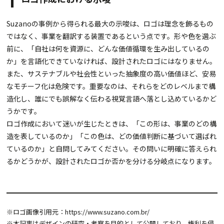
Suzanoの事例から得られる最大の示唆は、ロゴは理念を飾るもの
ではなく、事業を翻訳する装置であるという点です。形や色を選ぶ
前に、「自社は何を資源に、どんな価値循環を生み出しているの
か」を言語化できていなければ、設計されたロゴにはなりません。
また、サステナブルや社会性といった抽象度の高い価値ほど、安易
なモチーフ化は危険です。重要なのは、それらをどのレベルまで構
造化し、誰にでも誤解なく伝わる視覚言語へ落とし込めているかど
うかです。
ロゴ作成において迷いが生じたときは、「この形は、事業のどの構
造を表しているのか」「この色は、どの価値判断に基づいて選ばれ
ているのか」と自問してみてください。その問いに明確に答えられ
るかどうかが、設計されたロゴか否かを分ける分岐点になります。
※ロゴ画像引用元：
https://www.suzano.com.br/
※本記事はデザインの研究・考察を目的として公開しており、権利を侵