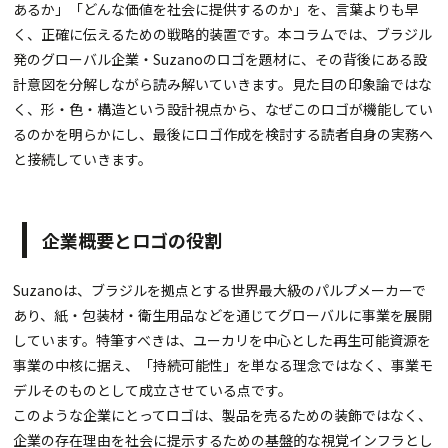
あるか」「どんな価値を社会に提供するのか」を、言葉よりも早
く、正確に伝えるための戦略的装置です。本コラムでは、ブラジル
発のグローバル企業・Suzanoのロゴを題材に、その背後にある設
計意図を分解しながら読み解いていきます。見た目の印象論ではな
く、形・色・構造という設計視点から、なぜこのロゴが機能してい
るのかを明らかにし、最後にロゴ作成を検討する読者自身の実務へ
と接続していきます。
企業概要とロゴの役割
Suzanoは、ブラジルを拠点とする世界最大級のパルプメーカーで
あり、紙・包装材・衛生用品などを通じてグローバルに事業を展開
しています。特筆すべきは、ユーカリを中心とした再生可能資源を
事業の中核に据え、「持続可能性」を単なる理念ではなく、事業モ
デルそのものとして成立させている点です。
このような企業にとってロゴは、製品を売るための装飾ではなく、
企業の存在理由を社会に提示するための基盤的な視覚インフラとし