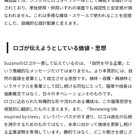
されており、単独使用・併用いずれの場面でも視認性と安定感が損
なわれません。これは多様な媒体・スケールで使われることを前提
とした、設備的な設計配慮と言えます。
ロゴが伝えようとしている価値・思想
Suzanoのロゴが一貫して伝えているのは、「自然を守る企業」と
いう情緒的なメッセージだけではありません。より本質的には、自
然の循環を産業として成立させる思想です。植林・収穫・再植林と
いうサイクルを事業として回し続ける同社にとって、循環や成長は
抽象概念ではなく、日々のオペレーションそのものです。
ロゴに込められた有機的な形や流れのある構成は、この循環思想を
視覚的に翻訳したものと言えます。また、「Renewing life
inspired by trees」というパーパスが示す通り、ロゴは過去の伝統
を誇示するためのものではなく、未来に向かって価値を更新し続け
る企業姿勢を表現しています。静的ではなく、どこか動きを感じさ