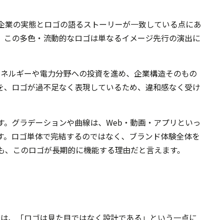
企業の実態とロゴの語るストーリーが一致している点にあ
、この多色・流動的なロゴは単なるイメージ先行の演出に
生可能エネルギーや電力分野への投資を進め、企業構造そのもの
を、ロゴが過不足なく表現しているため、違和感なく受け
す。グラデーションや曲線は、Web・動画・アプリといっ
す。ロゴ単体で完結するのではなく、ブランド体験全体を
も、このロゴが長期的に機能する理由だと言えます。
大の示唆は、「ロゴは見た目ではなく設計である」という一点に