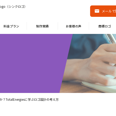
ogo（シンクロゴ）
メールで
料金プラン
制作実績
お客様の声
商標ロゴ
otalEnergiesに学ぶロゴ設計の考え方