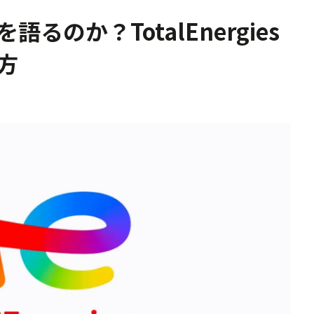
のか？TotalEnergies
方