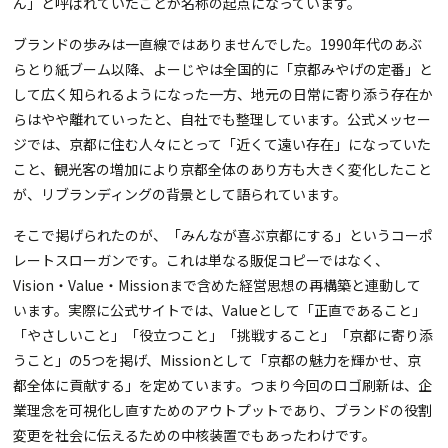
ん」と呼ばれていたことが名称の起点になっています。
ブランドの歩みは一直線ではありませんでした。1990年代のあぶ
らとり紙ブーム以降、よーじやは全国的に「京都みやげの定番」と
して広く知られるようになった一方、地元の日常に寄り添う存在か
らはやや離れていったと、自社でも整理しています。公式メッセー
ジでは、京都に住む人々にとって「近くて遠い存在」になっていた
こと、観光客の増加により京都全体のあり方も大きく変化したこと
が、リブランディングの背景として語られています。
そこで掲げられたのが、「みんなが喜ぶ京都にする」というコーポ
レートスローガンです。これは単なる販促コピーではなく、
Vision・Value・Missionまで含めた経営思想の再構築と連動して
います。実際に公式サイトでは、Valueとして「正直であること」
「やさしいこと」「役立つこと」「挑戦すること」「京都に寄り添
うこと」の5つを掲げ、Missionとして「京都の魅力を輝かせ、京
都全体に貢献する」を定めています。つまり今回のロゴ刷新は、企
業理念を可視化し直すためのアウトプットであり、ブランドの役割
変更を社会に伝えるための中核装置でもあったわけです。