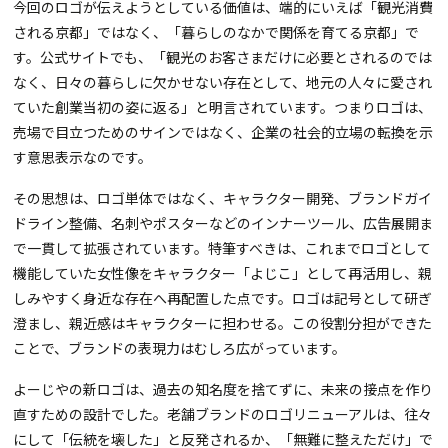
今回のロゴが伝えようとしている価値は、端的にいえば「観光消費
される京都」ではなく、「暮らしのなかで関係を育てる京都」で
す。公式サイトでも、「観光のお客さまだけに必要とされるのでは
なく、日々の暮らしに欠かせない存在として、地元の人々に愛され
ていた創業当初の姿に返る」と明言されています。つまりロゴは、
売場で目立つためのサインではなく、企業の社会的立場の転換を示
す意思表示なのです。
その思想は、ロゴ単体ではなく、キャラクター開発、ブランドガイ
ドライン整備、名刺やポスターなどのインナーツール、広告展開ま
で一貫して拡張されています。特筆すべきは、これまでロゴとして
機能していた女性像をキャラクター「よじこ」として再活用し、親
しみやすく身近な存在へ再配置した点です。ロゴは記号として研ぎ
澄まし、親近感はキャラクターに担わせる。この役割分担ができた
ことで、ブランドの表現力はむしろ広がっています。
よーじやの新ロゴは、過去の知名度を捨てずに、未来の接点を作り
直すための設計でした。老舗ブランドのロゴリニューアルは、往々
にして「伝統を壊した」と反発されるか、「無難に整えただけ」で