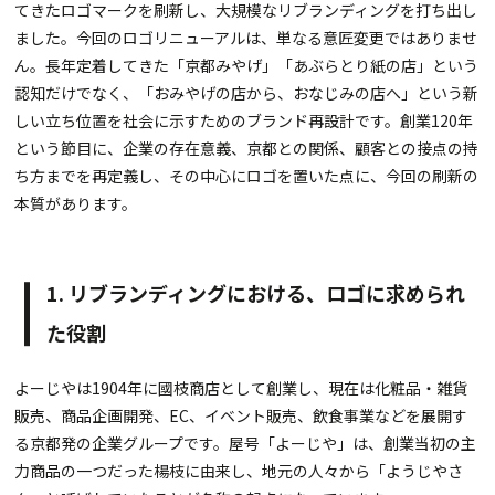
てきたロゴマークを刷新し、大規模なリブランディングを打ち出し
ました。今回のロゴリニューアルは、単なる意匠変更ではありませ
ん。長年定着してきた「京都みやげ」「あぶらとり紙の店」という
認知だけでなく、「おみやげの店から、おなじみの店へ」という新
しい立ち位置を社会に示すためのブランド再設計です。創業120年
という節目に、企業の存在意義、京都との関係、顧客との接点の持
ち方までを再定義し、その中心にロゴを置いた点に、今回の刷新の
本質があります。
1. リブランディングにおける、ロゴに求められ
た役割
よーじやは1904年に國枝商店として創業し、現在は化粧品・雑貨
販売、商品企画開発、EC、イベント販売、飲食事業などを展開す
る京都発の企業グループです。屋号「よーじや」は、創業当初の主
力商品の一つだった楊枝に由来し、地元の人々から「ようじやさ