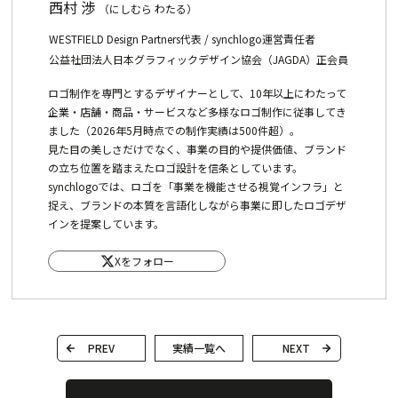
西村 渉
（にしむら わたる）
WESTFIELD Design Partners代表 / synchlogo運営責任者
公益社団法人日本グラフィックデザイン協会（JAGDA）正会員
ロゴ制作を専門とするデザイナーとして、10年以上にわたって
企業・店舗・商品・サービスなど多様なロゴ制作に従事してき
ました（2026年5月時点での制作実績は500件超）。
見た目の美しさだけでなく、事業の目的や提供価値、ブランド
の立ち位置を踏まえたロゴ設計を信条としています。
synchlogoでは、ロゴを「事業を機能させる視覚インフラ」と
捉え、ブランドの本質を言語化しながら事業に即したロゴデザ
インを提案しています。
Xをフォロー
PREV
実績一覧へ
NEXT