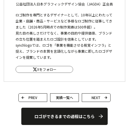
公益社団法人日本グラフィックデザイン協会（JAGDA）正会員
ロゴ制作を専門とするデザイナーとして、10年以上にわたって
企業・店舗・商品・サービスなど多様なロゴ制作に従事してき
ました（2026年5月時点での制作実績は500件超）。
見た目の美しさだけでなく、事業の目的や提供価値、ブランド
の立ち位置を踏まえたロゴ設計を信条としています。
synchlogoでは、ロゴを「事業を機能させる視覚インフラ」と
捉え、ブランドの本質を言語化しながら事業に即したロゴデザ
インを提案しています。
Xをフォロー
PREV
実績一覧へ
NEXT
ロゴができるまでの過程はこちら