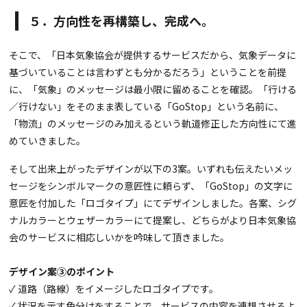
５．方向性を再構築し、完成へ。
そこで、「日本気象協会が提供するサービスだから、気象データに
基づいていることは言わずとも分かるだろう」ということを前提
に、「気象」のメッセージは最小限に留めることを確認。「行ける
／行けない」をそのまま表している「GoStop」という名前に、
「物流」のメッセージのみ加えるという軌道修正した方向性にて進
めていきました。
そして出来上がったデザインが以下の3案。いずれも伝えたいメッ
セージをシンボルマークの意匠性に頼らず、「GoStop」の文字に
意匠を付加した「ロゴタイプ」にてデザインしました。各案、シグ
ナルカラーとウェザーカラーにて提案し、どちらがより日本気象協
会のサービスに相応しいかを吟味して頂きました。
デザイン案③のポイント
✓ 道路（路線）をイメージしたロゴタイプです。
✓ 状況を示す色分けをすることで、サービスの内容を連想させるよ