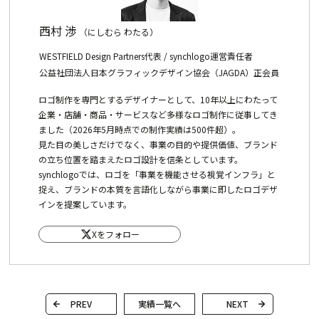
西村 渉
（にしむら わたる）
WESTFIELD Design Partners代表 / synchlogo運営責任者
公益社団法人日本グラフィックデザイン協会（JAGDA）正会員
ロゴ制作を専門とするデザイナーとして、10年以上にわたって
企業・店舗・商品・サービスなど多様なロゴ制作に従事してき
ました（2026年5月時点での制作実績は500件超）。
見た目の美しさだけでなく、事業の目的や提供価値、ブランド
の立ち位置を踏まえたロゴ設計を信条としています。
synchlogoでは、ロゴを「事業を機能させる視覚インフラ」と
捉え、ブランドの本質を言語化しながら事業に即したロゴデザ
インを提案しています。
Xをフォロー
PREV
実績一覧へ
NEXT