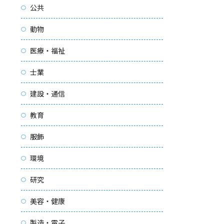
公共
動物
医療・福祉
士業
建設・通信
教育
服飾
環境
研究
美容・健康
製造・電子