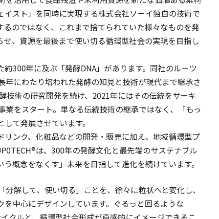
ェイスト」を同時に実現する株式会社ソーイ独自の技術で
するのではなく、これまで捨てられていた様々なものを発
らせ、資源を最後まで使い切る循環型社会の実現を目指し
約300年に及ぶ「発酵DNA」があります。同社のルーツ
、長年にわたり培われた発酵の知見と技術が現代まで継承さ
発酵技術の研究開発を続け、2021年にはその伝統をサーキ
H®事業をスタート。単なる伝統技術の継承ではなく、「もっ
として発展させています。
ドリンク、化粧品などの開発・販売に加え、地域循環型プ
0TECH®は、300年の発酵文化と最先端のサステナブル
いう概念をなくす」未来を目指して進化を続けています。
ある「分解して、使い切る」ことを、徐々に粒状へと変化し、
クを中心にデザインしています。ぐるっと回るような
サイクルと、循環型社会形成が直感的にイメージできるこ