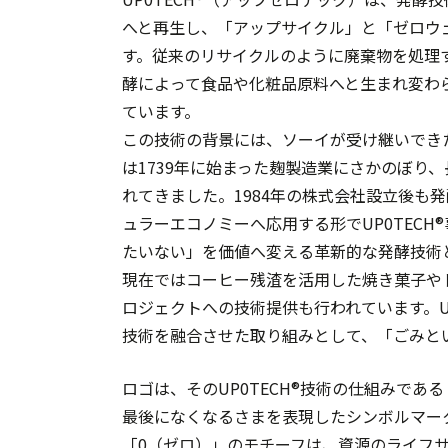
へと再生し、「アップサイクル」と「ゼロウ
す。従来のリサイクルのように廃棄物を処理
酵によって食品や化粧品原料へと生まれ変わ
ています。
この技術の背景には、ソーイが受け継いできた
は1739年に始まった麹製造業にさかのぼり
れてきました。1984年の株式会社設立後も
ュラーエコノミーへ応用する形でUP0TEC
たいない」を価値へ変える革新的な発酵技術
現在ではコーヒー残渣を活用した焼き菓子や
ロジェクトへの技術提供も行われています。UP
技術を融合させた取り組みとして、「ごみと
ロゴは、そのUP0TECH®技術の仕組みで
最後になくなるさまを表現したシンボルマー
「0（ゼロ）」のモチーフは、資源のライフ