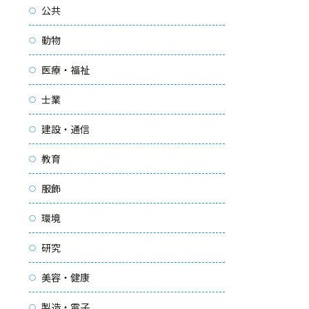
公共
動物
医療・福祉
士業
建設・通信
教育
服飾
環境
研究
美容・健康
製造・電子