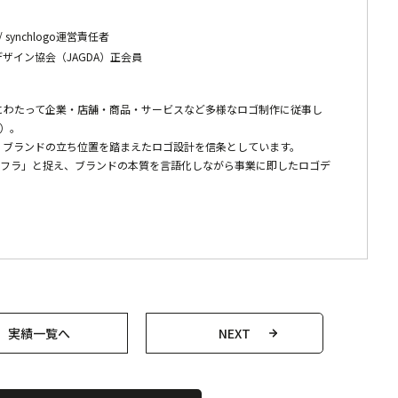
代表 / synchlogo運営責任者
ザイン協会（JAGDA）正会員
にわたって企業・店舗・商品・サービスなど多様なロゴ制作に従事し
超）。
、ブランドの立ち位置を踏まえたロゴ設計を信条としています。
覚インフラ」と捉え、ブランドの本質を言語化しながら事業に即したロゴデ
実績一覧へ
NEXT