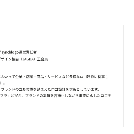
代表 / synchlogo運営責任者
ザイン協会（JAGDA）正会員
にわたって企業・店舗・商品・サービスなど多様なロゴ制作に従事し
超）。
、ブランドの立ち位置を踏まえたロゴ設計を信条としています。
覚インフラ」と捉え、ブランドの本質を言語化しながら事業に即したロゴデ