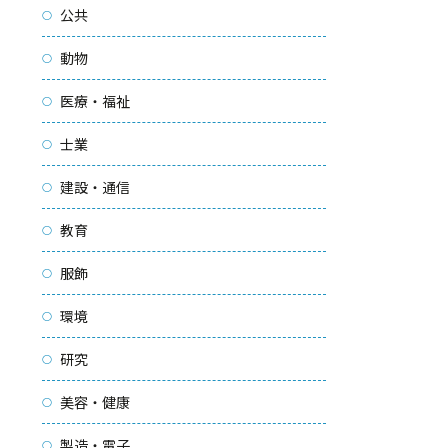
公共
動物
医療・福祉
士業
建設・通信
教育
服飾
環境
研究
美容・健康
製造・電子