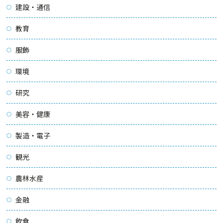
建設・通信
教育
服飾
環境
研究
美容・健康
製造・電子
観光
農林水産
金融
飲食