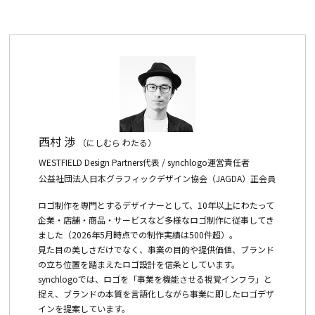
西村 渉
（にしむら わたる）
WESTFIELD Design Partners代表 / synchlogo運営責任者
公益社団法人日本グラフィックデザイン協会（JAGDA）正会員
ロゴ制作を専門とするデザイナーとして、10年以上にわたって
企業・店舗・商品・サービスなど多様なロゴ制作に従事してき
ました（2026年5月時点での制作実績は500件超）。
見た目の美しさだけでなく、事業の目的や提供価値、ブランド
の立ち位置を踏まえたロゴ設計を信条としています。
synchlogoでは、ロゴを「事業を機能させる視覚インフラ」と
捉え、ブランドの本質を言語化しながら事業に即したロゴデザ
インを提案しています。