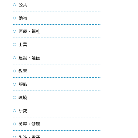
公共
動物
医療・福祉
士業
建設・通信
教育
服飾
環境
研究
美容・健康
製造・電子