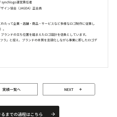
代表 / synchlogo運営責任者
ザイン協会（JAGDA）正会員
にわたって企業・店舗・商品・サービスなど多様なロゴ制作に従事し
超）。
、ブランドの立ち位置を踏まえたロゴ設計を信条としています。
覚インフラ」と捉え、ブランドの本質を言語化しながら事業に即したロゴデ
実績一覧へ
NEXT
きるまでの過程はこちら