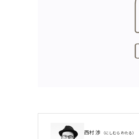
西村 渉
（にしむら わたる）