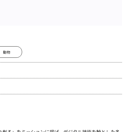
動物
けを創る」をミッションに掲げ、デジタル技術を軸とした多