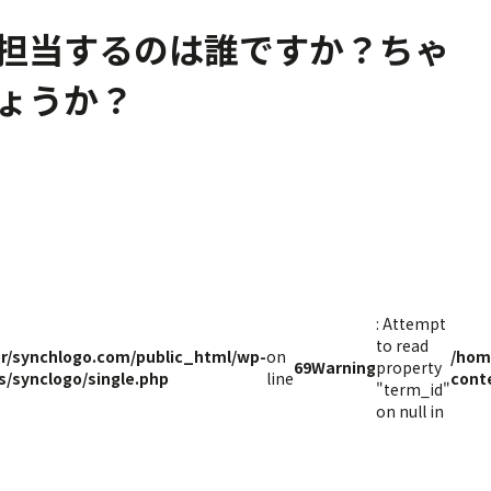
担当するのは誰ですか？ちゃ
ょうか？
: Attempt
to read
r/synchlogo.com/public_html/wp-
on
/hom
69
Warning
property
/synclogo/single.php
line
cont
"term_id"
on null in