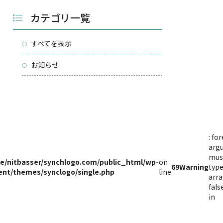
カテゴリ一覧
すべてを表示
お知らせ
: fo
arg
must
e/nitbasser/synchlogo.com/public_html/wp-
on
69
Warning
typ
ent/themes/synclogo/single.php
line
arra
fals
in