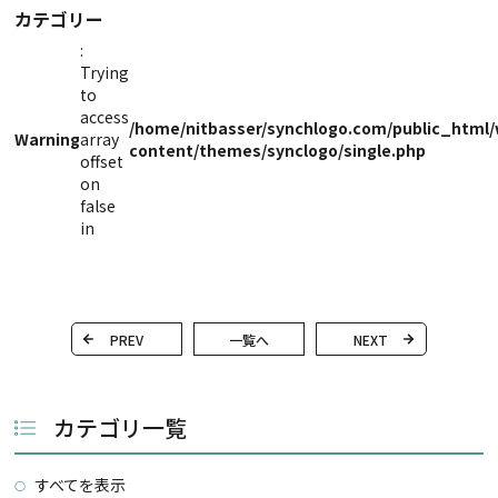
カテゴリー
:
Trying
to
access
/home/nitbasser/synchlogo.com/public_html
Warning
array
content/themes/synclogo/single.php
offset
on
false
in
PREV
一覧へ
NEXT
カテゴリ一覧
すべてを表示