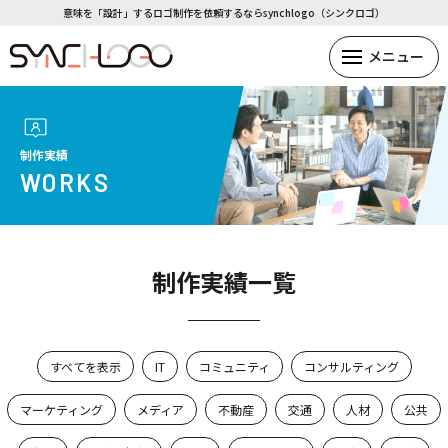
意味を「設計」するロゴ制作を依頼するならsynchlogo（シンクロゴ）
制作実績
WORKS
制作実績一覧
すべてを表示
IT
コミュニティ
コンサルティング
マーケティング
メディア
不動産
交通
人材
公共