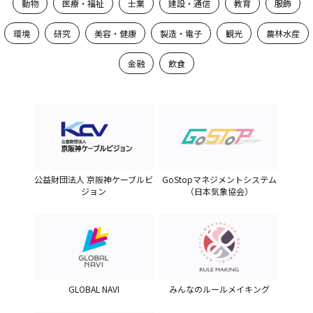
動物
医療・福祉
士業
建設・通信
教育
服飾
環境
研究
美容・健康
製造・電子
観光
農林水産
金融
飲食
公益財団法人 京阪神ケーブルビ
GoStopマネジメントシステム
ジョン
（日本気象協会）
GLOBAL NAVI
みんなのルールメイキング